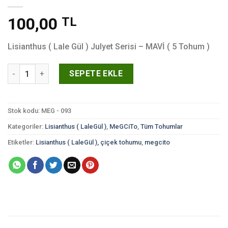
100,00
TL
Lisianthus ( Lale Gül ) Julyet Serisi – MAVİ ( 5 Tohum )
Lisianthus ( Lale Gül ) Julyet Serisi - MAVİ ( 5 Tohum ) adet
SEPETE EKLE
Stok kodu:
MEG - 093
Kategoriler:
Lisianthus ( LaleGül )
,
MeGCiTo
,
Tüm Tohumlar
Etiketler:
Lisianthus ( LaleGül ), çiçek tohumu
,
megcito