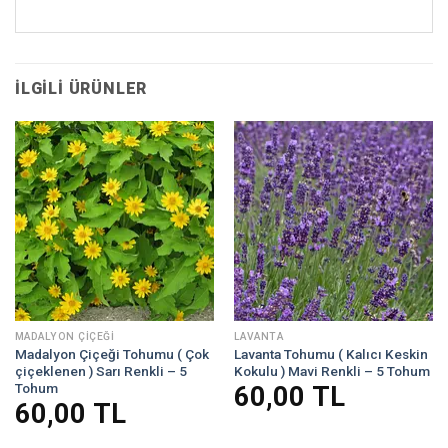
İLGILI ÜRÜNLER
MADALYON ÇIÇEĞI
LAVANTA
Madalyon Çiçeği Tohumu ( Çok
Lavanta Tohumu ( Kalıcı Keskin
çiçeklenen ) Sarı Renkli – 5
Kokulu ) Mavi Renkli – 5 Tohum
Tohum
60,00
TL
60,00
TL