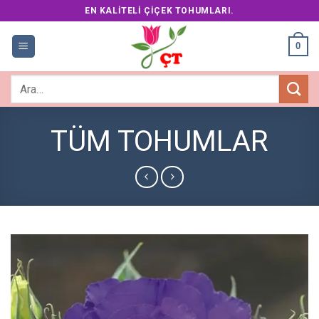
Skip
EN KALITELI ÇIÇEK TOHUMLARI.
to
content
0
Ara:
TÜM TOHUMLAR