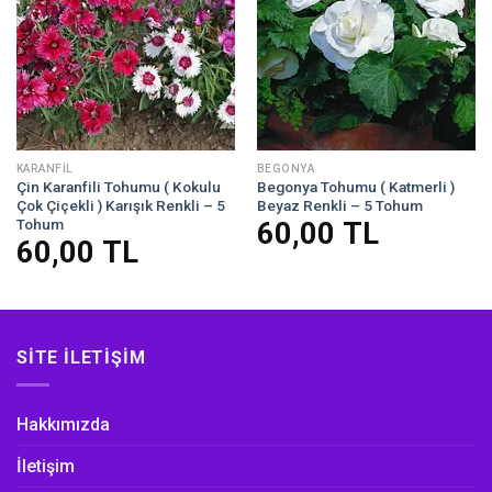
KARANFİL
BEGONYA
Çin Karanfili Tohumu ( Kokulu
Begonya Tohumu ( Katmerli )
Çok Çiçekli ) Karışık Renkli – 5
Beyaz Renkli – 5 Tohum
Tohum
60,00
TL
60,00
TL
SITE İLETIŞIM
Hakkımızda
İletişim