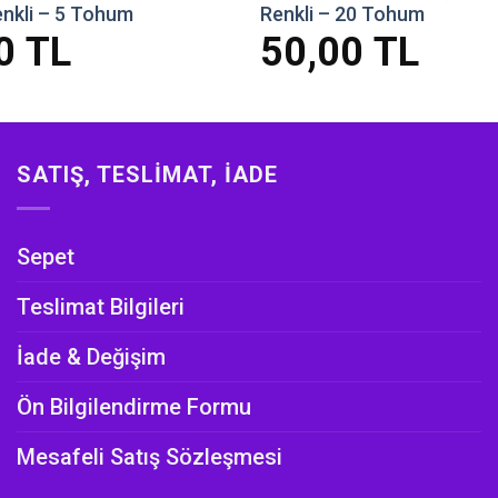
enkli – 5 Tohum
Renkli – 20 Tohum
00
TL
50,00
TL
SATIŞ, TESLIMAT, İADE
Sepet
Teslimat Bilgileri
İade & Değişim
Ön Bilgilendirme Formu
Mesafeli Satış Sözleşmesi