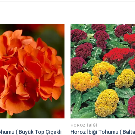
HOROZ İBIĞI
humu ( Büyük Top Çiçekli
Horoz İbiği Tohumu ( Balta 