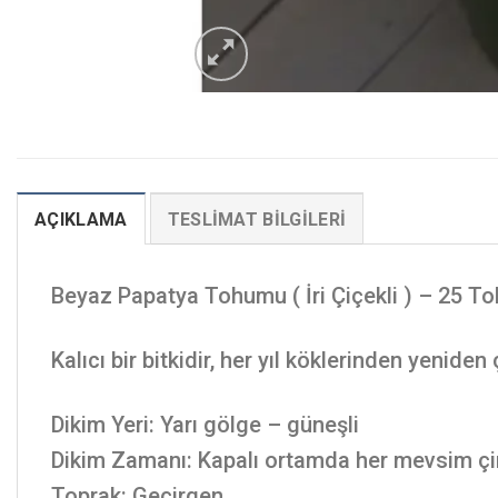
AÇIKLAMA
TESLIMAT BILGILERI
Beyaz Papatya Tohumu ( İri Çiçekli ) – 25 T
Kalıcı bir bitkidir, her yıl köklerinden yeniden 
Dikim Yeri: Yarı gölge – güneşli
Dikim Zamanı: Kapalı ortamda her mevsim çiml
Toprak: Geçirgen