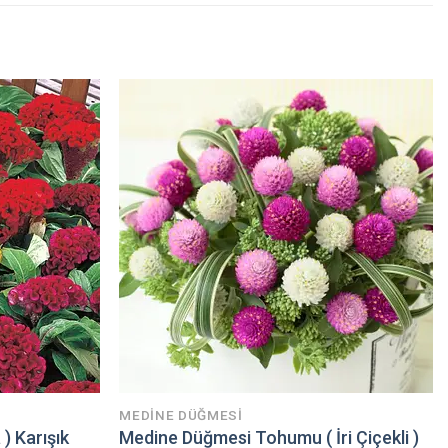
MEDINE DÜĞMESI
) Karışık
Medine Düğmesi Tohumu ( İri Çiçekli )