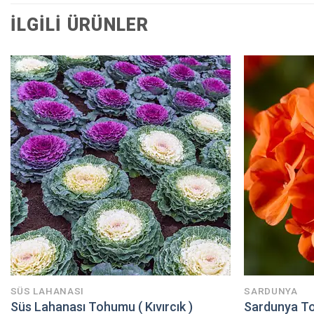
İLGILI ÜRÜNLER
SÜS LAHANASI
SARDUNYA
Süs Lahanası Tohumu ( Kıvırcık )
Sardunya To