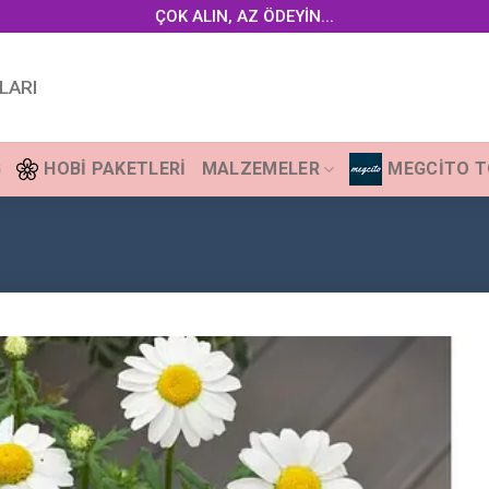
ÇOK ALIN, AZ ÖDEYİN...
LARI
G
HOBI PAKETLERI
MALZEMELER
MEGCITO 