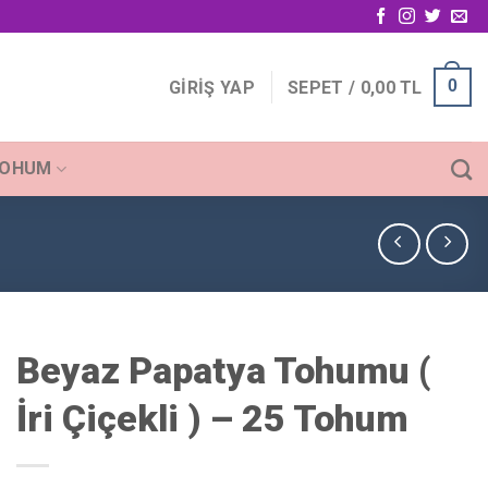
0
GIRIŞ YAP
SEPET /
0,00
TL
TOHUM
Beyaz Papatya Tohumu (
İri Çiçekli ) – 25 Tohum