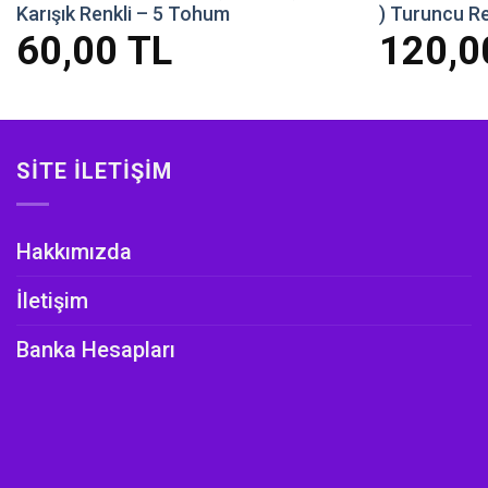
Karışık Renkli – 5 Tohum
) Turuncu R
60,00
TL
120,
SITE İLETIŞIM
Hakkımızda
İletişim
Banka Hesapları