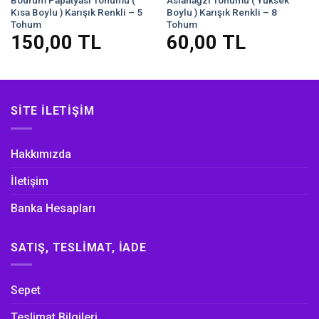
Bodrum Papatyası Tohumu (
Aslanağzı Tohumu ( Yüksek
Kısa Boylu ) Karışık Renkli – 5
Boylu ) Karışık Renkli – 8
Tohum
Tohum
150,00
TL
60,00
TL
SITE İLETIŞIM
Hakkımızda
İletişim
Banka Hesapları
SATIŞ, TESLIMAT, İADE
Sepet
Teslimat Bilgileri