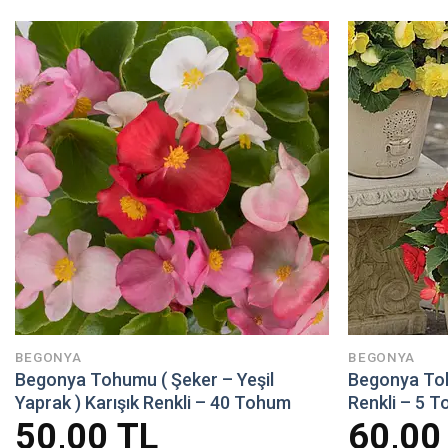
BEGONYA
BEGONYA
Begonya Tohumu ( Şeker – Yeşil
Begonya Toh
Yaprak ) Karışık Renkli – 40 Tohum
Renkli – 5 
50,00
TL
60,0