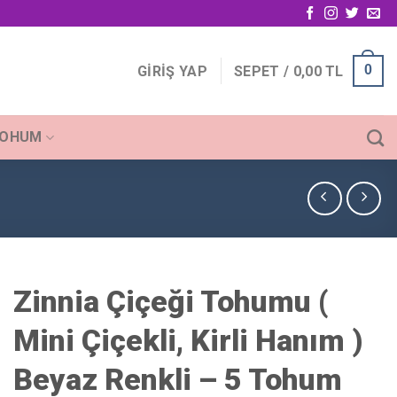
0
GIRIŞ YAP
SEPET /
0,00
TL
TOHUM
Zinnia Çiçeği Tohumu (
Mini Çiçekli, Kirli Hanım )
Beyaz Renkli – 5 Tohum