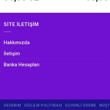
SITE İLETIŞIM
Hakkımızda
İletişim
Banka Hesapları
HESABIM
GIZLILIK POLITIKASI
GÜVENLI ÖDEME
MÜŞT