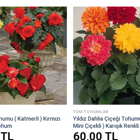
TÜM TOHUMLAR
umu ( Katmerli ) Kırmızı
Yıldız Dahlia Çiçeği Tohum
Tohum
Mini Çiçekli ) Karışık Renkl
0
TL
60,00
TL