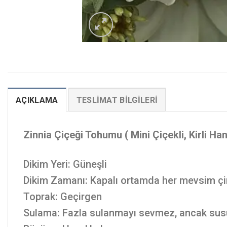
AÇIKLAMA
TESLIMAT BILGILERI
Zinnia Çiçeği Tohumu ( Mini Çiçekli, Kirli H
Dikim Yeri: Güneşli
Dikim Zamanı: Kapalı ortamda her mevsim çiml
Toprak: Geçirgen
Sulama: Fazla sulanmayı sevmez, ancak sus