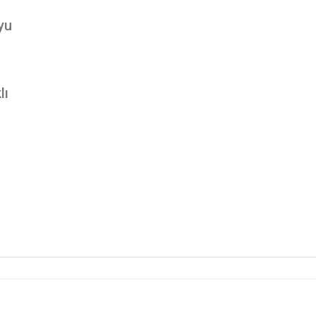
yu
lı