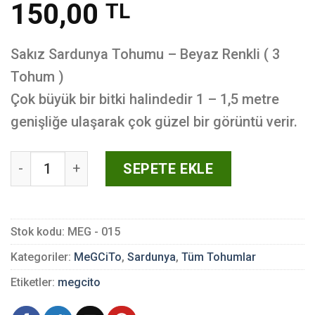
150,00
TL
Sakız Sardunya Tohumu – Beyaz Renkli ( 3
Tohum )
Çok büyük bir bitki halindedir 1 – 1,5 metre
genişliğe ulaşarak çok güzel bir görüntü verir.
Sakız Sardunya Tohumu - Beyaz Renkli ( 3 Tohum ) a
SEPETE EKLE
Stok kodu:
MEG - 015
Kategoriler:
MeGCiTo
,
Sardunya
,
Tüm Tohumlar
Etiketler:
megcito