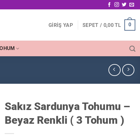
0
GIRIŞ YAP
SEPET /
0,00
TL
TOHUM
Sakız Sardunya Tohumu –
Beyaz Renkli ( 3 Tohum )