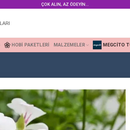
ÇOK ALIN, AZ ÖDEYİN...
LARI
G
HOBI PAKETLERI
MALZEMELER
MEGCITO 