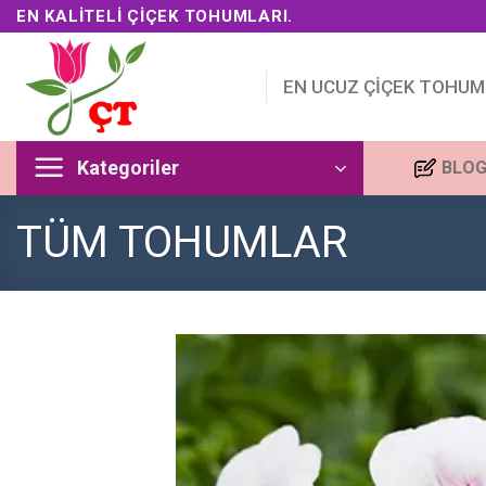
Skip
EN KALITELI ÇIÇEK TOHUMLARI.
to
content
EN UCUZ ÇİÇEK TOHUM
Kategoriler
BLO
TÜM TOHUMLAR