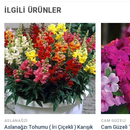
İLGILI ÜRÜNLER
ASLANAĞZI
CAM GÜZELI
Aslanağzı Tohumu ( İri Çiçekli ) Karışık
Cam Güzeli 