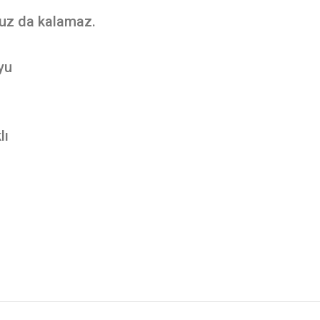
uz da kalamaz.
yu
lı