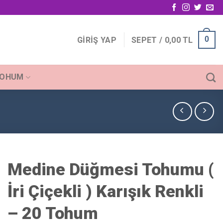
0
GIRIŞ YAP
SEPET /
0,00
TL
TOHUM
Medine Düğmesi Tohumu (
İri Çiçekli ) Karışık Renkli
– 20 Tohum