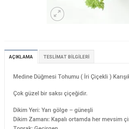
AÇIKLAMA
TESLIMAT BILGILERI
Medine Düğmesi Tohumu ( İri Çiçekli ) Karış
Çok güzel bir saksı çiçeğidir.
Dikim Yeri: Yarı gölge – güneşli
Dikim Zamanı: Kapalı ortamda her mevsim çiml
Toprak: Geçirgen