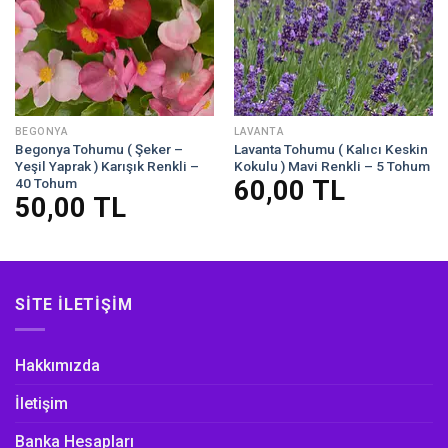
BEGONYA
LAVANTA
Begonya Tohumu ( Şeker –
Lavanta Tohumu ( Kalıcı Keskin
Yeşil Yaprak ) Karışık Renkli –
Kokulu ) Mavi Renkli – 5 Tohum
40 Tohum
60,00
TL
50,00
TL
SITE İLETIŞIM
Hakkımızda
İletişim
Banka Hesapları