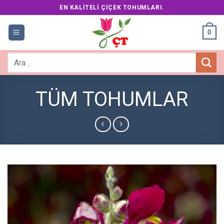
Skip
EN KALITELI ÇIÇEK TOHUMLARI.
to
content
0
Ara:
TÜM TOHUMLAR