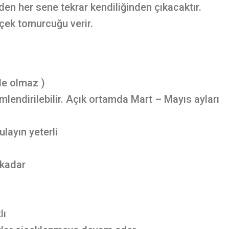
rden her sene tekrar kendiliğinden çıkacaktır.
çek tomurcuğu verir.
de olmaz )
endirilebilir. Açık ortamda Mart – Mayıs ayları
layın yeterli
 kadar
lı