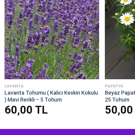
LAVANTA
PAPATYA
Lavanta Tohumu ( Kalıcı Keskin Kokulu
Beyaz Papaty
) Mavi Renkli – 5 Tohum
25 Tohum
60,00
TL
50,0