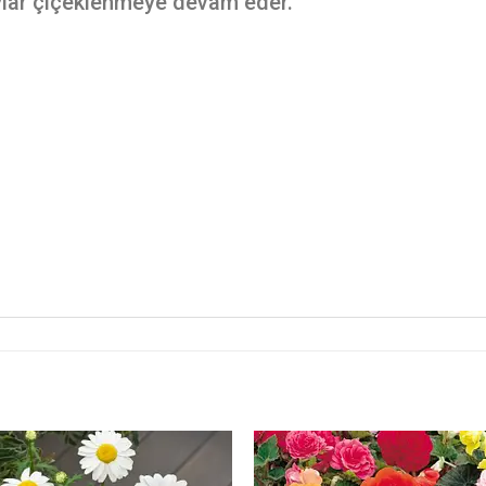
aylar çiçeklenmeye devam eder.