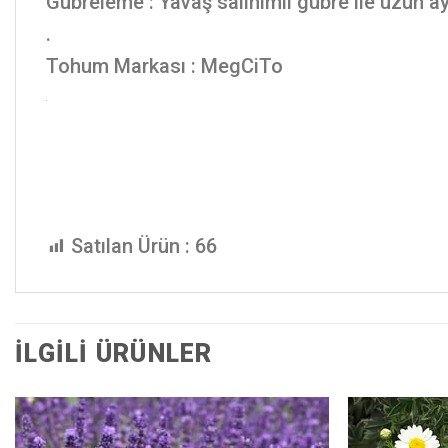
Gübreleme : Yavaş salınımlı gübre ile uzun 
.
Tohum Markası : MegCiTo
Satılan Ürün :
66
İLGILI ÜRÜNLER