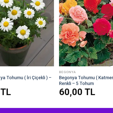
BEGONYA
a Tohumu ( İri Çiçekli ) –
Begonya Tohumu ( Katmerli
Renkli – 5 Tohum
0
TL
60,00
TL