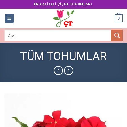
Skip
EN KALITELI ÇIÇEK TOHUMLARI.
to
content
0
Ara:
TÜM TOHUMLAR