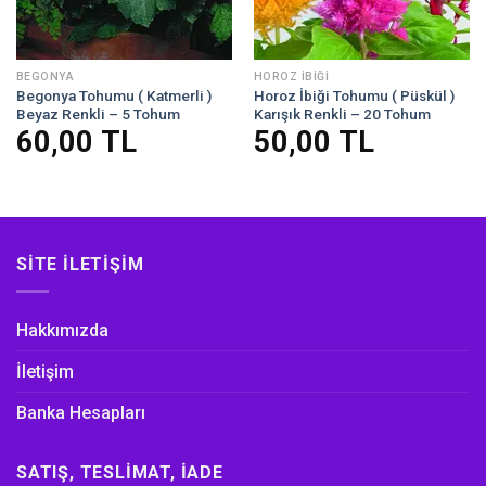
BEGONYA
HOROZ İBIĞI
Begonya Tohumu ( Katmerli )
Horoz İbiği Tohumu ( Püskül )
Beyaz Renkli – 5 Tohum
Karışık Renkli – 20 Tohum
60,00
TL
50,00
TL
SITE İLETIŞIM
Hakkımızda
İletişim
Banka Hesapları
SATIŞ, TESLIMAT, İADE