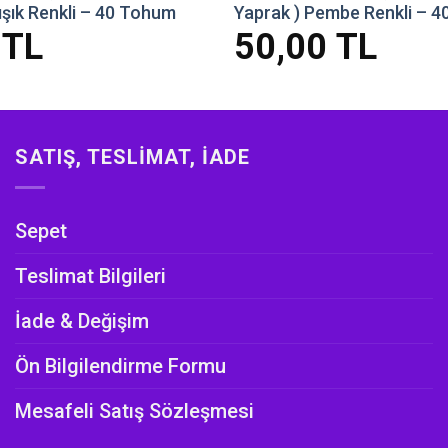
ışık Renkli – 40 Tohum
Yaprak ) Pembe Renkli – 
0
TL
50,00
TL
SATIŞ, TESLIMAT, İADE
Sepet
Teslimat Bilgileri
İade & Değişim
Ön Bilgilendirme Formu
Mesafeli Satış Sözleşmesi