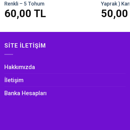
Renkli – 5 Tohum
Yaprak ) Kar
60,00
TL
50,0
SITE İLETIŞIM
Hakkımızda
İletişim
Banka Hesapları