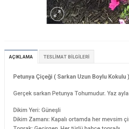
AÇIKLAMA
TESLIMAT BILGILERI
Petunya Çiçeği ( Sarkan Uzun Boylu Kokulu )
Gerçek sarkan Petunya Tohumudur. Yaz ayların
Dikim Yeri: Güneşli
Dikim Zamanı: Kapalı ortamda her mevsim çiml
Toprak: Geçirgen, Her türlü bahçe toprağı