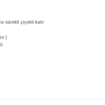
 sürekli çiçekli kalır
yu )
lı