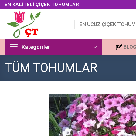
Skip
EN KALITELI ÇIÇEK TOHUMLARI.
to
content
EN UCUZ ÇİÇEK TOHUM
Kategoriler
BLO
TÜM TOHUMLAR