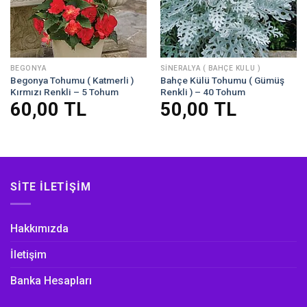
BEGONYA
SINERALYA ( BAHÇE KÜLÜ )
Begonya Tohumu ( Katmerli )
Bahçe Külü Tohumu ( Gümüş
Kırmızı Renkli – 5 Tohum
Renkli ) – 40 Tohum
60,00
TL
50,00
TL
SITE İLETIŞIM
Hakkımızda
İletişim
Banka Hesapları