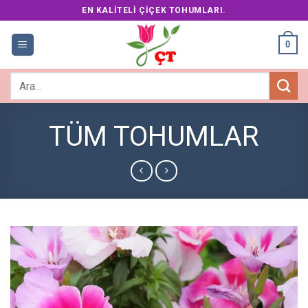
Skip
EN KALITELI ÇIÇEK TOHUMLARI.
to
content
0
Ara:
TÜM TOHUMLAR