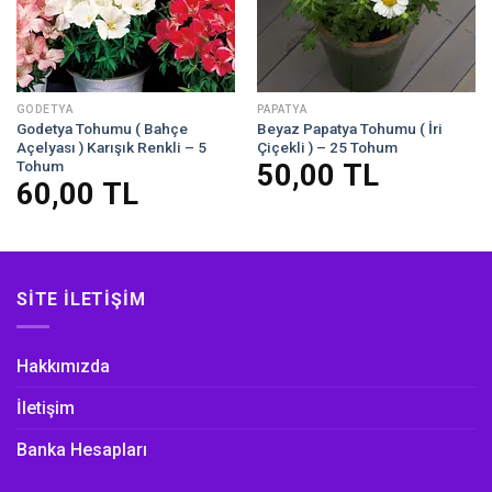
GODETYA
PAPATYA
Godetya Tohumu ( Bahçe
Beyaz Papatya Tohumu ( İri
Açelyası ) Karışık Renkli – 5
Çiçekli ) – 25 Tohum
Tohum
50,00
TL
60,00
TL
SITE İLETIŞIM
Hakkımızda
İletişim
Banka Hesapları