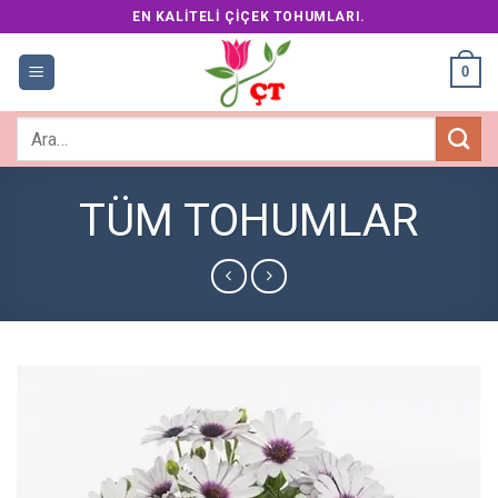
Skip
EN KALITELI ÇIÇEK TOHUMLARI.
to
content
0
Ara:
TÜM TOHUMLAR