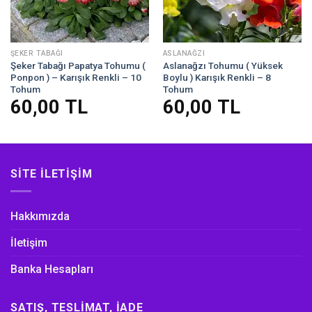
ŞEKER TABAĞI
ASLANAĞZI
Şeker Tabağı Papatya Tohumu (
Aslanağzı Tohumu ( Yüksek
Ponpon ) – Karışık Renkli – 10
Boylu ) Karışık Renkli – 8
Tohum
Tohum
60,00
TL
60,00
TL
SITE İLETIŞIM
Hakkımızda
İletişim
Banka Hesapları
SATIŞ, TESLIMAT, İADE