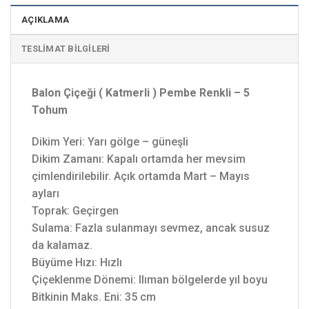
AÇIKLAMA
TESLIMAT BILGILERI
Balon Çiçeği ( Katmerli ) Pembe Renkli – 5
Tohum
Dikim Yeri: Yarı gölge – güneşli
Dikim Zamanı: Kapalı ortamda her mevsim
çimlendirilebilir. Açık ortamda Mart – Mayıs
ayları
Toprak: Geçirgen
Sulama: Fazla sulanmayı sevmez, ancak susuz
da kalamaz.
Büyüme Hızı: Hızlı
Çiçeklenme Dönemi: Ilıman bölgelerde yıl boyu
Bitkinin Maks. Eni: 35 cm