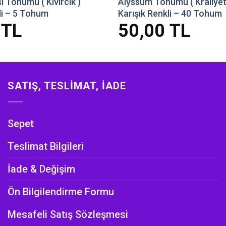
 Tohumu ( Kıvırcık )
Alyssum Tohumu ( Kraliyet 
li – 5 Tohum
Karışık Renkli – 40 Tohum
0
TL
50,00
TL
SATIŞ, TESLIMAT, İADE
Sepet
Teslimat Bilgileri
İade & Değişim
Ön Bilgilendirme Formu
Mesafeli Satış Sözleşmesi