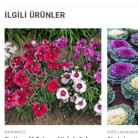
İLGILI ÜRÜNLER
KARANFİL
SÜS LAHANAS