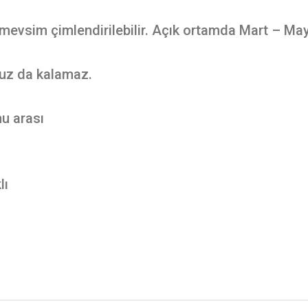
mevsim çimlendirilebilir. Açık ortamda Mart – Mayı
uz da kalamaz.
u arası
lı