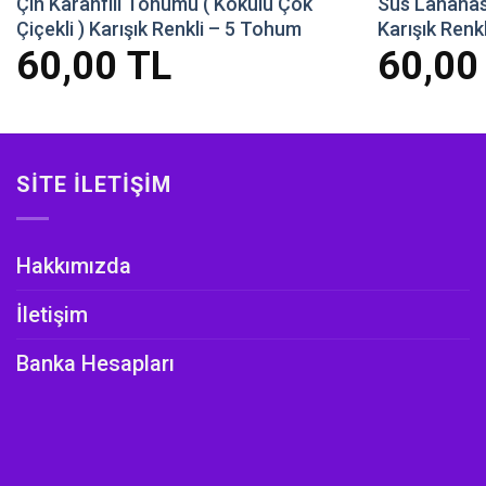
Çin Karanfili Tohumu ( Kokulu Çok
Süs Lahanası
Çiçekli ) Karışık Renkli – 5 Tohum
Karışık Renk
60,00
TL
60,0
SITE İLETIŞIM
Hakkımızda
İletişim
Banka Hesapları