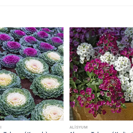
I
ALISYUM