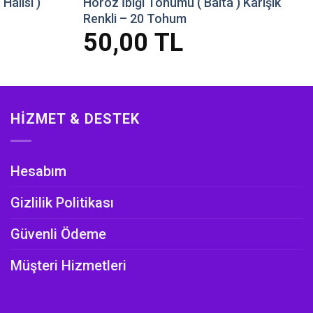
Halısı )
Horoz İbiği Tohumu ( Balta ) Karışık
Renkli – 20 Tohum
50,00
TL
HIZMET & DESTEK
Hesabım
Gizlilik Politikası
Güvenli Ödeme
Müşteri Hizmetleri