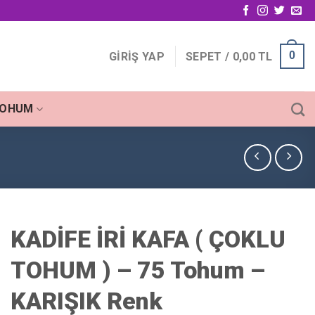
0
GIRIŞ YAP
SEPET /
0,00
TL
TOHUM
KADİFE İRİ KAFA ( ÇOKLU
TOHUM ) – 75 Tohum –
KARIŞIK Renk