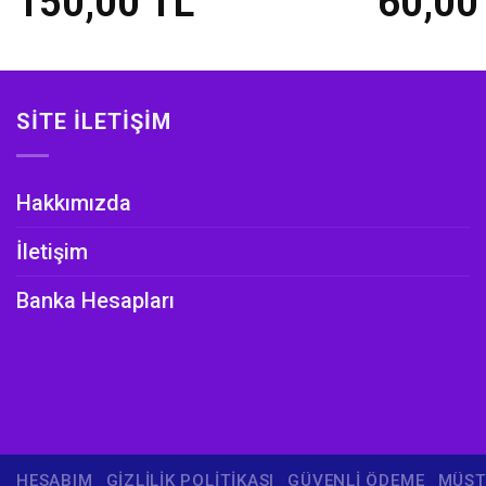
150,00
TL
60,0
SITE İLETIŞIM
Hakkımızda
İletişim
Banka Hesapları
HESABIM
GIZLILIK POLITIKASI
GÜVENLI ÖDEME
MÜŞT