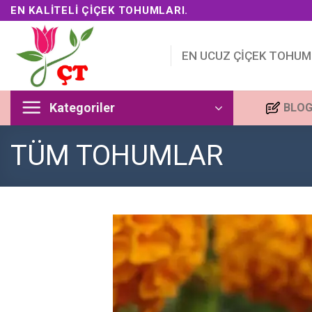
Skip
EN KALITELI ÇIÇEK TOHUMLARI.
to
content
EN UCUZ ÇİÇEK TOHUM
Kategoriler
BLO
TÜM TOHUMLAR