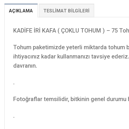
AÇIKLAMA
TESLIMAT BILGILERI
KADİFE İRİ KAFA ( ÇOKLU TOHUM ) – 75 To
Tohum paketimizde yeterli miktarda tohum bu
ihtiyacınız kadar kullanmanızı tavsiye ederi
davranın.
.
Fotoğraflar temsilidir, bitkinin genel durumu
.