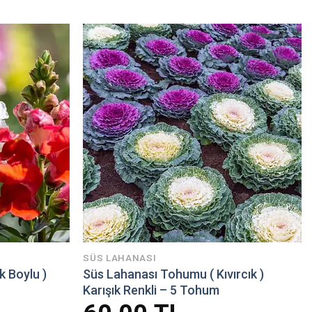
SÜS LAHANASI
 Boylu )
Süs Lahanası Tohumu ( Kıvırcık )
Karışık Renkli – 5 Tohum