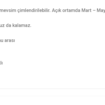
mevsim çimlendirilebilir. Açık ortamda Mart – Mayı
uz da kalamaz.
u arası
lı