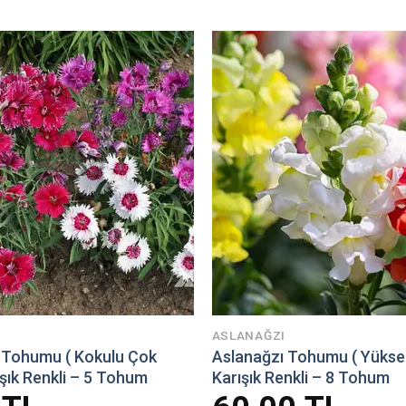
ASLANAĞZI
i Tohumu ( Kokulu Çok
Aslanağzı Tohumu ( Yüksek
rışık Renkli – 5 Tohum
Karışık Renkli – 8 Tohum