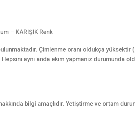
hum – KARIŞIK Renk
lunmaktadır. Çimlenme oranı oldukça yüksektir ( 
z. Hepsini aynı anda ekim yapmanız durumunda olduk
 hakkında bilgi amaçlıdır. Yetiştirme ve ortam duru