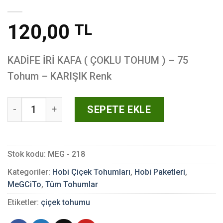
120,00
TL
KADİFE İRİ KAFA ( ÇOKLU TOHUM ) – 75
Tohum – KARIŞIK Renk
KADİFE İRİ KAFA ( ÇOKLU TOHUM ) - 75 Tohum - KARI
SEPETE EKLE
Stok kodu:
MEG - 218
Kategoriler:
Hobi Çiçek Tohumları
,
Hobi Paketleri
,
MeGCiTo
,
Tüm Tohumlar
Etiketler:
çiçek tohumu