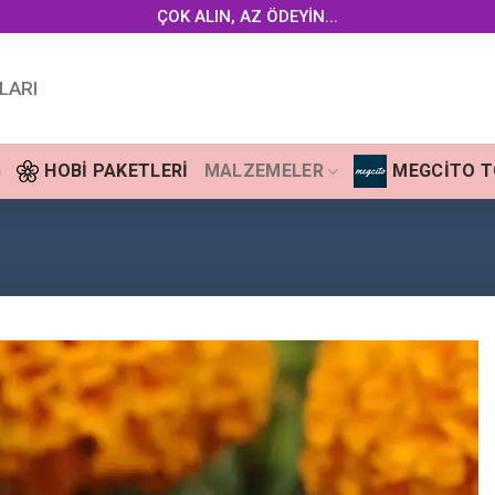
ÇOK ALIN, AZ ÖDEYİN...
LARI
G
HOBI PAKETLERI
MALZEMELER
MEGCITO 