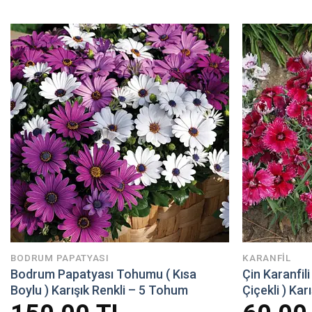
BODRUM PAPATYASI
KARANFİL
Bodrum Papatyası Tohumu ( Kısa
Çin Karanfil
Boylu ) Karışık Renkli – 5 Tohum
Çiçekli ) Ka