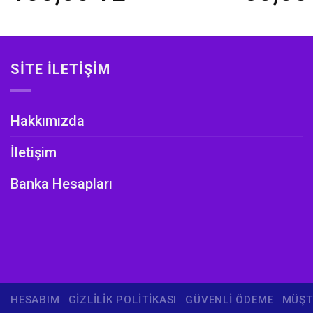
SITE İLETIŞIM
Hakkımızda
İletişim
Banka Hesapları
HESABIM
GIZLILIK POLITIKASI
GÜVENLI ÖDEME
MÜŞT