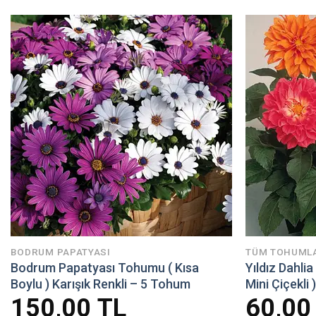
BODRUM PAPATYASI
TÜM TOHUML
Bodrum Papatyası Tohumu ( Kısa
Yıldız Dahli
Boylu ) Karışık Renkli – 5 Tohum
Mini Çiçekli 
150,00
TL
60,0