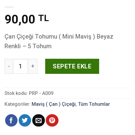
90,00
TL
Çan Çiçeği Tohumu ( Mini Maviş ) Beyaz
Renkli – 5 Tohum
Çan Çiçeği Tohumu ( Mini Maviş ) Beyaz Renkli - 5 
SEPETE EKLE
Stok kodu:
PRP - A009
Kategoriler:
Maviş ( Çan ) Çiçeği
,
Tüm Tohumlar