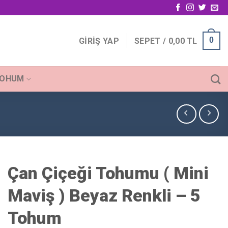
0
GIRIŞ YAP
SEPET /
0,00
TL
TOHUM
Çan Çiçeği Tohumu ( Mini
Maviş ) Beyaz Renkli – 5
Tohum