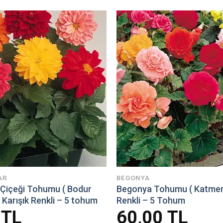
AR
BEGONYA
a Çiçeği Tohumu ( Bodur
Begonya Tohumu ( Katmerli
) Karışık Renkli – 5 tohum
Renkli – 5 Tohum
0
TL
60,00
TL