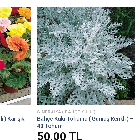
SINERALYA ( BAHÇE KÜLÜ )
 ) Karışık
Bahçe Külü Tohumu ( Gümüş Renkli ) –
40 Tohum
50,00
TL