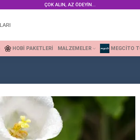
ÇOK ALIN, AZ ÖDEYİN...
LARI
G
HOBI PAKETLERI
MALZEMELER
MEGCITO 