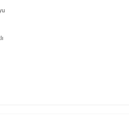
yu
lı