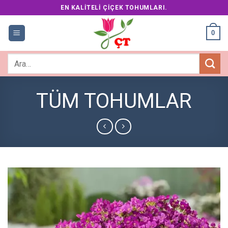
Skip
EN KALITELI ÇIÇEK TOHUMLARI.
to
content
0
Ara:
TÜM TOHUMLAR