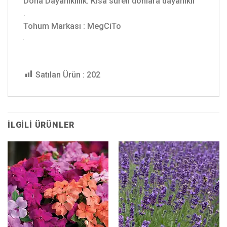
Dona Dayanıklılık: Kısa süreli donlara dayanıklı
.
Tohum Markası : MegCiTo
Satılan Ürün :
202
İLGILI ÜRÜNLER