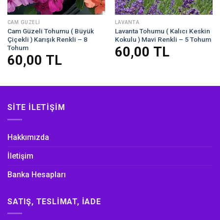
CAM GÜZELI
LAVANTA
Cam Güzeli Tohumu ( Büyük
Lavanta Tohumu ( Kalıcı Keskin
Çiçekli ) Karışık Renkli – 8
Kokulu ) Mavi Renkli – 5 Tohum
Tohum
60,00
TL
60,00
TL
SITE İLETIŞIM
Hakkımızda
İletişim
Banka Hesapları
SATIŞ, TESLIMAT, İADE